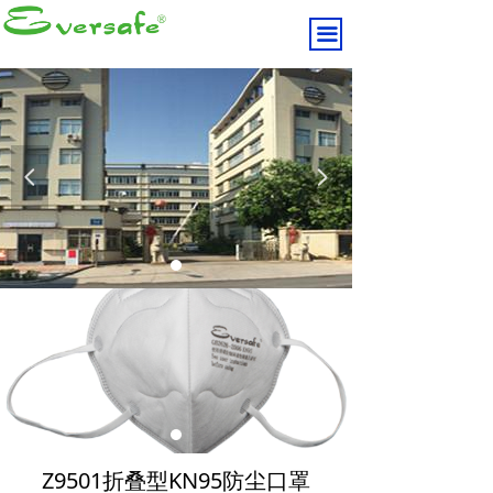
끀
넳
넲
Z9501折叠型KN95防尘口罩